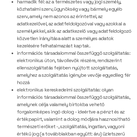
harmadik fél: az a természetes vagy jogi személy,
közhatalmi szerv, ügynökség vagy bármely egyéb
szerv, amely nem azonos az érintettel, az
adatkezelővel, az adatfeldolgozóval vagy azokkal a
személyekkel, akik az adatkezelő vagy adatfeldolgozó
közvetlen irányítása alatt a személyes adatok
kezelésére felhatalmazást kaptak.
információs társadalommal összefüggő szolgáltatás:
elektronikus úton, távollevők részére, rendszerint
ellenszolgáltatás fejében nyújtott szolgáltatás,
amelyhez a szolgáltatás igénybe vevője egyedileg fér
hozzá
elektronikus kereskedelmi szolgáltatás: olyan
információs társadalommal összefüggő szolgáltatás,
amelynek célja valamely birtokba vehető
forgalomképes ingó dolog - ideértve a pénzt és az
értékpapírt, valamint a dolog módjára hasznosítható
természeti erőket -, szolgáltatás, ingatlan, vagyoni
értékű jog (a továbbiakban együtt: áru) üzletszerű