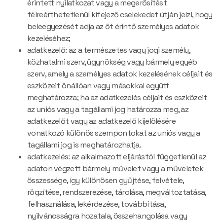
érintett nyilatkozat vagy a megerősítést
félreérthetetlenül kifejező cselekedet útján jelzi, hogy
beleegyezését adja az őt érintő személyes adatok
kezeléséhez;
adatkezelő: az a természetes vagy jogi személy,
közhatalmi szerv, ügynökség vagy bármely egyéb
szerv, amely a személyes adatok kezelésének céljait és
eszközeit önállóan vagy másokkal együtt
meghatározza; ha az adatkezelés céljait és eszközeit
az uniós vagy a tagállami jog határozza meg, az
adatkezelőt vagy az adatkezelő kijelölésére
vonatkozó különös szempontokat az uniós vagy a
tagállami jog is meghatározhatja.
adatkezelés: az alkalmazott eljárástól függetlenül az
adaton végzett bármely művelet vagy a műveletek
összessége, így különösen gyűjtése, felvétele,
rögzítése, rendszerezése, tárolása, megváltoztatása,
felhasználása, lekérdezése, továbbítása,
nyilvánosságra hozatala, összehangolása vagy