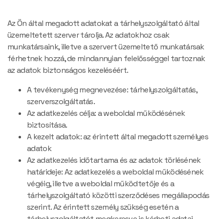
Az Ön által megadott adatokat a tárhelyszolgáltató által
üzemeltetett szerver tárolja. Az adatokhoz csak
munkatársaink, illetve a szervert üzemeltető munkatársak
férhetnek hozzá, de mindannyian felelősséggel tartoznak
az adatok biztonságos kezeléséért.
A tevékenység megnevezése: tárhelyszolgáltatás,
szerverszolgáltatás.
Az adatkezelés célja: a weboldal működésének
biztosítása.
A kezelt adatok: az érintett által megadott személyes
adatok
Az adatkezelés időtartama és az adatok törlésének
határideje: Az adatkezelés a weboldal működésének
végéig, illetve a weboldal működtetője és a
tárhelyszolgáltató közötti szerződéses megállapodás
szerint. Az érintett személy szükség esetén a
tárhelyszolgáltatót megkeresve is kérheti adatai