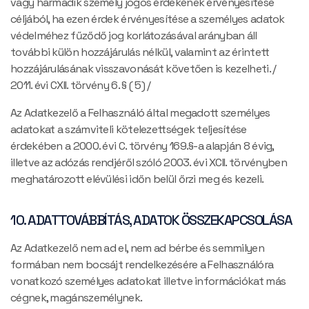
vagy harmadik személy jogos érdekének érvényesítése
céljából, ha ezen érdek érvényesítése a személyes adatok
védelméhez fűződő jog korlátozásával arányban áll
további külön hozzájárulás nélkül, valamint az érintett
hozzájárulásának visszavonását követően is kezelheti. /
2011. évi CXII. törvény 6. § ( 5) /
Az Adatkezelő a Felhasználó által megadott személyes
adatokat a számviteli kötelezettségek teljesítése
érdekében a 2000. évi C. törvény 169.§-a alapján 8 évig,
illetve az adózás rendjéről szóló 2003. évi XCII. törvényben
meghatározott elévülési időn belül őrzi meg és kezeli.
10. ADATTOVÁBBÍTÁS, ADATOK ÖSSZEKAPCSOLÁSA
Az Adatkezelő nem ad el, nem ad bérbe és semmilyen
formában nem bocsájt rendelkezésére a Felhasználóra
vonatkozó személyes adatokat illetve információkat más
cégnek, magánszemélynek.