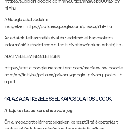
https://support.google.com/analytics/answer/6004245?
hl=hu
A Google adatvédelmi
irányelvei:
https://policies.google.com/privacy?hl=hu
Az adatok felhasználásával és védelmével kapcsolatos
információk részletesen a fenti hivatkozásokon érhetők el.
ADATVÉDELEM RÉSZLETESEN
https://static.googleusercontent.com/media/www.google.
com/en//intl/hu/policies/privacy/google_privacy_policy_h
u.pdf
14. AZ ADATKEZELÉSSEL KAPCSOLATOS JOGOK
A tájékoztatás kéréshez való jog
Ön a megadott elérhetőségeken keresztül tájékoztatást
kérhet tőlünk, hogy cégünk milyen adatait, milyen