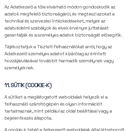
Az Adatkezelő a tőle elvárható módon gondoskodik az
adatok megfelelő biztonságáról, és megteszi azokat a
technikai és szervezési intézkedéseket, melyek az
adatvédelmi szabályok és elvek érvényre juttatását
garantálják és a személyes adatok biztonságát elősegítik.
Tájékoztatjuk a Tisztelt Felhasználókat arról, hogy az
Adatkezelő személyes adatot kizárólag az érintett
hozzájárulásával továbbít harmadik személynek vagy
személyeknek.
11. SÜTIK (COOKIE-K)
A sütiket a meglátogatott weboldalak helyezik el a
felhasználó számítógépén és olyan információt
tartalmaznak, mint például az oldal beállításai vagy a
bejelentkezés állapota.
A cookie-k tehát a felkeresett weboldalak által létrehozott