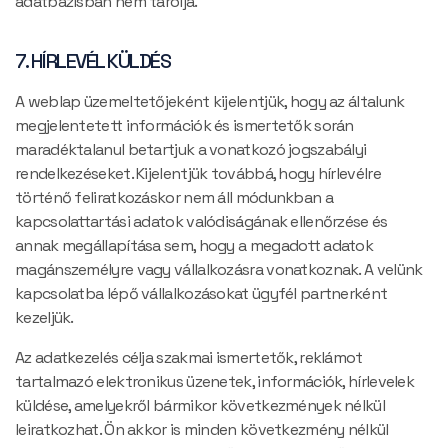
adatbázisban nem tárolja.
7. HÍRLEVÉL KÜLDÉS
A weblap üzemeltetőjeként kijelentjük, hogy az általunk
megjelentetett információk és ismertetők során
maradéktalanul betartjuk a vonatkozó jogszabályi
rendelkezéseket. Kijelentjük továbbá, hogy hírlevélre
történő feliratkozáskor nem áll módunkban a
kapcsolattartási adatok valódiságának ellenőrzése és
annak megállapítása sem, hogy a megadott adatok
magánszemélyre vagy vállalkozásra vonatkoznak. A velünk
kapcsolatba lépő vállalkozásokat ügyfél partnerként
kezeljük.
Az adatkezelés célja szakmai ismertetők, reklámot
tartalmazó elektronikus üzenetek, információk, hírlevelek
küldése, amelyekről bármikor következmények nélkül
leiratkozhat. Ön akkor is minden következmény nélkül