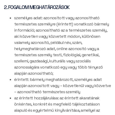
2. FOGALOM MEGHATÁROZÁSOK
személyes adat: azonosított vagy azonosítható
természetes személyre (érintett) vonatkozó bármely
információ; azonosítható az a természetes személy,
aki közvetlen vagy közvetett módon, különösen
valamely azonosító, például név, szám,
helymeghatározó adat, online azonosító vagy a
természetes személy testi, fiziológiai, genetikai,
szellemi, gazdasági, kulturális vagy szociális
azonosságára vonatkozó egy vagy több tényező
alapján azonosítható;
érintett: bármely meghatározott, személyes adat
alapján azonosított vagy – közvetlenül vagy közvetve
– azonosítható természetes személy
az érintett hozzájárulása: az érintett akaratának
önkéntes, konkrét és megfelelő tájékoztatáson
alapuló és egyértelmű kinyilvánítása, amellyel az