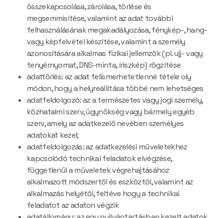
összekapcsolása, zárolása, törlése és
megsemmisítése, valamint az adat további
felhasználásának megakadályozása, fénykép-, hang-
vagy képfelvétel készítése, valamint a személy
azonosítására alkalmas fizikai jellemzők (pl. ujj- vagy
tenyérnyomat, DNS-minta, íriszkép) rögzítése
adattörlés: az adat felismerhetetlenné tétele oly
módon, hogy a helyreállítása többé nem lehetséges
adatfeldolgozó: az a természetes vagy jogi személy,
közhatalmi szerv, ügynökség vagy bármely egyéb
szerv, amely az adatkezelő nevében személyes
adatokat kezel;
adatfeldolgozás: az adatkezelési műveletekhez
kapcsolódó technikai feladatok elvégzése,
függetlenül a műveletek végrehajtásához
alkalmazott módszertől és eszköztől, valamint az
alkalmazás helyétől, feltéve hogy a technikai
feladatot az adaton végzik
adatállomány: az egy nyilvántartásban kezelt adatok