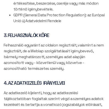
értékesítése, beszerzése, cseréje vagy más módon
történő igénybevétele.
GDPR (General Data Protection Regulation): az Európai
Unió új Adatvédelmi Rendele
3. FELHASZNÁLÓK KÖRE
Felhasználó egyaránt az oldalon regisztrált, valamint a nem
regisztrált, de a Weblap szolgáltatásait igénybevevő,
bármely meghatározott, személyes adat alapján
azonosított vagy - közvetlenül vagy közvetve -
azonosítható természetes személy.
4. AZ ADATKEZELÉS IRÁNYELVEI
Az adatkezelő kijelenti, hogy az adatkezelési
tájékoztatóban foglaltak szerint végzi a személyes adatok
kezelését és betartja a vonatkozó jogszabályok előírásait,