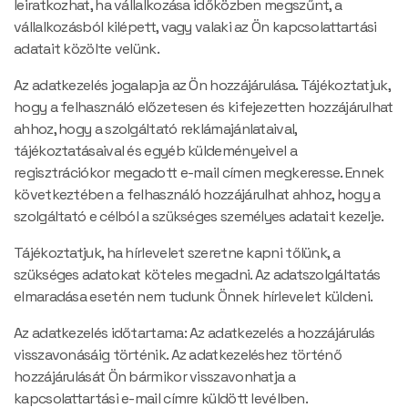
leiratkozhat, ha vállalkozása időközben megszűnt, a
vállalkozásból kilépett, vagy valaki az Ön kapcsolattartási
adatait közölte velünk.
Az adatkezelés jogalapja az Ön hozzájárulása. Tájékoztatjuk,
hogy a felhasználó előzetesen és kifejezetten hozzájárulhat
ahhoz, hogy a szolgáltató reklámajánlataival,
tájékoztatásaival és egyéb küldeményeivel a
regisztrációkor megadott e-mail címen megkeresse. Ennek
következtében a felhasználó hozzájárulhat ahhoz, hogy a
szolgáltató e célból a szükséges személyes adatait kezelje.
Tájékoztatjuk, ha hírlevelet szeretne kapni tőlünk, a
szükséges adatokat köteles megadni. Az adatszolgáltatás
elmaradása esetén nem tudunk Önnek hírlevelet küldeni.
Az adatkezelés időtartama: Az adatkezelés a hozzájárulás
visszavonásáig történik. Az adatkezeléshez történő
hozzájárulását Ön bármikor visszavonhatja a
kapcsolattartási e-mail címre küldött levélben.