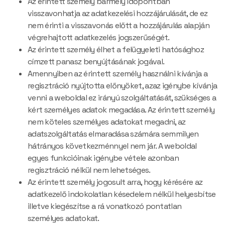
Az érintett személy bármely időpontban
visszavonhatja az adatkezelési hozzájárulását, de ez
nem érinti a visszavonás előtt a hozzájárulás alapján
végrehajtott adatkezelés jogszerűségét.
Az érintett személy élhet a felügyeleti hatósághoz
címzett panasz benyújtásának jogával.
Amennyiben az érintett személy használni kívánja a
regisztráció nyújtotta előnyöket, azaz igénybe kívánja
venni a weboldal ez irányú szolgáltatását, szükséges a
kért személyes adatok megadása. Az érintett személy
nem köteles személyes adatokat megadni, az
adatszolgáltatás elmaradása számára semmilyen
hátrányos következménnyel nem jár. A weboldal
egyes funkcióinak igénybe vétele azonban
regisztráció nélkül nem lehetséges.
Az érintett személy jogosult arra, hogy kérésére az
adatkezelő indokolatlan késedelem nélkül helyesbítse
illetve kiegészítse a rá vonatkozó pontatlan
személyes adatokat.