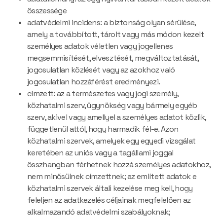
összessége
adatvédelmi incidens: a biztonság olyan sérülése,
amely a továbbított, tárolt vagy más módon kezelt
személyes adatok véletlen vagy jogellenes
megsemmisítését, elvesztését, megváltoztatását,
jogosulatlan közlését vagy az azokhoz való
jogosulatlan hozzáférést eredményezi.
címzett: az a természetes vagy jogi személy,
közhatalmi szerv, ügynökség vagy bármely egyéb
szerv, akivel vagy amellyel a személyes adatot közlik,
függetlenül attól, hogy harmadik fél-e. Azon
közhatalmi szervek, amelyek egy egyedi vizsgálat
keretében az uniós vagy a tagállami joggal
összhangban férhetnek hozzá személyes adatokhoz,
nem minősülnek címzettnek; az említett adatok e
közhatalmi szervek általi kezelése meg kell, hogy
feleljen az adatkezelés céljainak megfelelően az
alkalmazandó adatvédelmi szabályoknak;