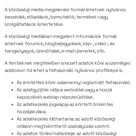
A közösségi média megjelenési formái lehetnek nyilvános
beszédek, előadások, bemutatók, termékek vagy
szolgáltatások ismertetése.
A közösségi médiában megjelent információk formái
lehetnek fórumok, blogbejegyzések, kép-, videó-, és
hanganyagok, üzenőfalak, e-mail üzenetek, stb.
A fentieknek megfelelően a kezelt adatok köre a személyes
adatokon túl lehet a felhasználó nyilvános profilképe is.
Az érintettek köre: valamennyi regisztrált felhasználó.
Az adatgyűjtés célja a weboldal vagy a hozzá
kapcsolódó weblap népszerűsítése.
Az adatkezelés jogalapja az érintett önkéntes
hozzájárulása.
Az adatkezelés időtartama: az adott közösségi
oldalon megtekinthető szabályozás szerint.
Az adatok törlési határideje: az adott közösségi