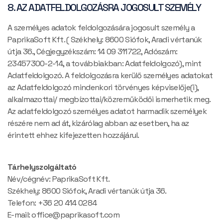
8. AZ ADATFELDOLGOZÁSRA JOGOSULT SZEMÉLY
A személyes adatok feldolgozására jogosult személy a
PaprikaSoft Kft. ( Székhely: 8600 Siófok, Aradi vértanúk
útja 36., Cégjegyzékszám: 14 09 311722, Adószám:
23457300-2-14, a továbbiakban: Adatfeldolgozó), mint
Adatfeldolgozó. A feldolgozásra kerülő személyes adatokat
az Adatfeldolgozó mindenkori törvényes képviselője(i),
alkalmazottai/ megbízottai/közreműködői ismerhetik meg.
Az adatfeldolgozó személyes adatot harmadik személyek
részére nem ad át, kizárólag abban az esetben, ha az
érintett ehhez kifejezetten hozzájárul.
Tárhelyszolgáltató
Név/cégnév: PaprikaSoft Kft.
Székhely: 8600 Siófok, Aradi vértanúk útja 36.
Telefon: +36 20 414 0284
E-mail: office@paprikasoft.com