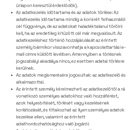
űrlapon keresztül érdeklődők).
Az adatkezelés időtartama és az adatok törlése: Az
adatkezelés időtartama mindig a konkrét felhasználói
cél függvénye, de az adatokat haladéktalanul törölni
kell, ha az eredetileg kitűzött cél már megvalósult. Az
adatkezeléshez történő hozzájárulását az érintett
személy bármikor visszavonhatja a kapcsolattartási e-
mail címre küldött levélben. Amennyiben a törlésnek
jogszabályi akadálya nincs, ez esetben adatai törlésre
kerülnek.
Az adatok megismerésére jogosultak: az adatkezelő és
alkalmazottai.
Az érintett személy kérelmezheti az adatkezelőtől a rá
vonatkozó személyes adatokhoz való hozzáférést,
azok helyesbítését, törlését vagy kezelésének
korlátozását, és tiltakozhat az ilyen személyes adatok
kezelése ellen, valamint az érintett
adathordozhatósághoz való jogáról.