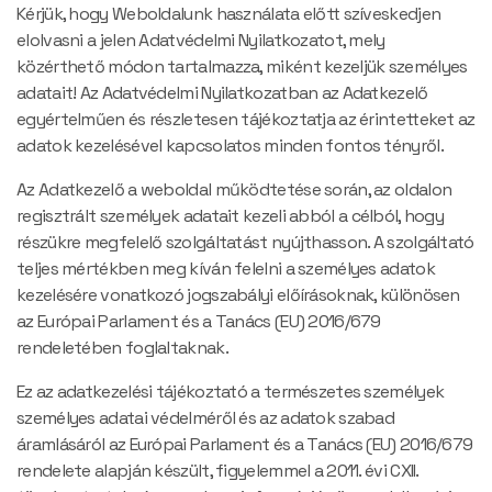
Kérjük, hogy Weboldalunk használata előtt szíveskedjen
elolvasni a jelen Adatvédelmi Nyilatkozatot, mely
közérthető módon tartalmazza, miként kezeljük személyes
adatait! Az Adatvédelmi Nyilatkozatban az Adatkezelő
egyértelműen és részletesen tájékoztatja az érintetteket az
adatok kezelésével kapcsolatos minden fontos tényről.
Az Adatkezelő a weboldal működtetése során, az oldalon
regisztrált személyek adatait kezeli abból a célból, hogy
részükre megfelelő szolgáltatást nyújthasson. A szolgáltató
teljes mértékben meg kíván felelni a személyes adatok
kezelésére vonatkozó jogszabályi előírásoknak, különösen
az Európai Parlament és a Tanács (EU) 2016/679
rendeletében foglaltaknak.
Ez az adatkezelési tájékoztató a természetes személyek
személyes adatai védelméről és az adatok szabad
áramlásáról az Európai Parlament és a Tanács (EU) 2016/679
rendelete alapján készült, figyelemmel a 2011. évi CXII.