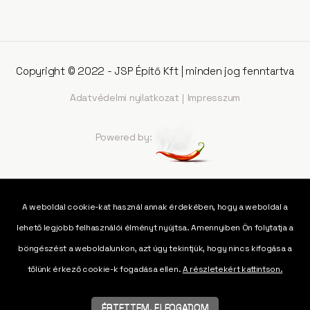
Copyright © 2022 - JSP Építő Kft | minden jog fenntartva
Adatvédelmi nyilatkozat
Impresszum
Powered by:
A weboldal cookie-kat használ annak érdekében, hogy a weboldal a
lehető legjobb felhasználói élményt nyújtsa. Amennyiben Ön folytatja a
böngészést a weboldalunkon, azt úgy tekintjük, hogy nincs kifogása a
tőlünk érkező cookie-k fogadása ellen.
A részletekért kattintson.
ÉRTETTEM, ELFOGADOM