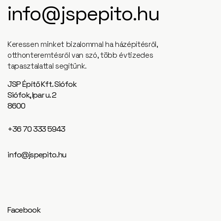
info@jspepito.hu
Keressen minket bizalommal ha házépítésről,
otthonteremtésről van szó, több évtizedes
tapasztalattal segítünk.
JSP Építő Kft. Siófok
Siófok, Ipar u. 2
8600
+36 70 333 5943
info@jspepito.hu
Facebook