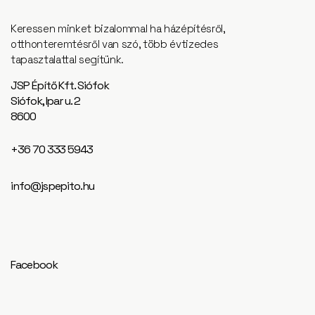
Keressen minket bizalommal ha házépítésről,
otthonteremtésről van szó, több évtizedes
tapasztalattal segítünk.
JSP Építő Kft. Siófok
Siófok, Ipar u. 2
8600
+36 70 333 5943
info@jspepito.hu
Facebook