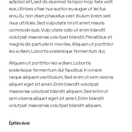
adipisci elit, sed do eiusmod tempor incp tate velit
ese. Ultrices vitae nus auctor eu augue ut lectus
arcu. Eu non diam phasellus vest ibulum lorem sed
risus ultricies. Sed vulputate mi sit amet mauris
commodo quis. Vulp utate odio ut enim blandit
volutpat maecenas volutpat blandit. Penatibus et
magnis dis parturient montes. Aliquam ut porttitor
leo a diam. Lobortis scelerisque fermentum dui.
Aliquam ut porttitor leo a diam. Lobortis
scelerisque fermentum dui faucibus in ornare
neque aliquam vestibulum. Sed enim ut sem viverra
aliquet eget sit amet. Enim blandit volutpat
maecenas volutpat blandit aliquam. Sed enim ut
sem viverra aliquet eget sit amet. Enim blandit
volutpat maecenas volutpat blandit aliquam.
Építés éve: