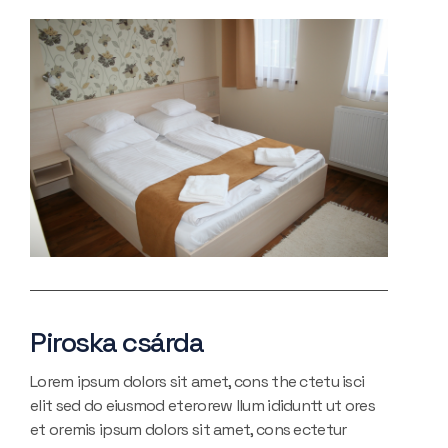
Piroska csárda
Lorem ipsum dolors sit amet, cons the ctetu isci
elit sed do eiusmod eterorew llum ididuntt ut ores
et oremis ipsum dolors sit amet, cons ectetur