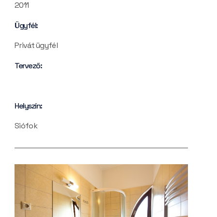
2011
Ügyfél:
Privát ügyfél
Tervező:
Helyszín:
Siófok