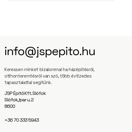
info@jspepito.hu
Keressen minket bizalommal ha házépítésről,
otthonteremtésről van szó, több évtizedes
tapasztalattal segítünk.
JSP Építő Kft. Siófok
Siófok, Ipar u. 2
8600
+36 70 333 5943